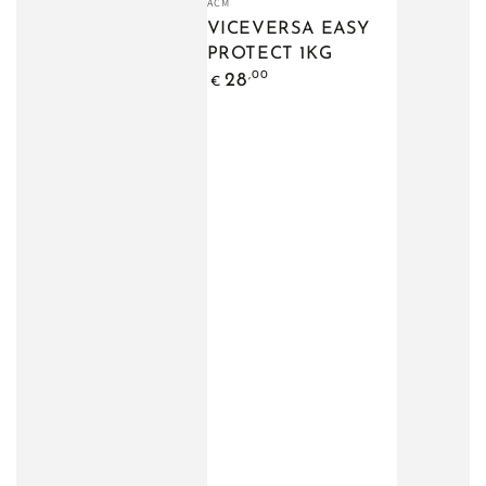
ACM
VICEVERSA EASY
PROTECT 1KG
Prezzo
,00
28
€
regolare