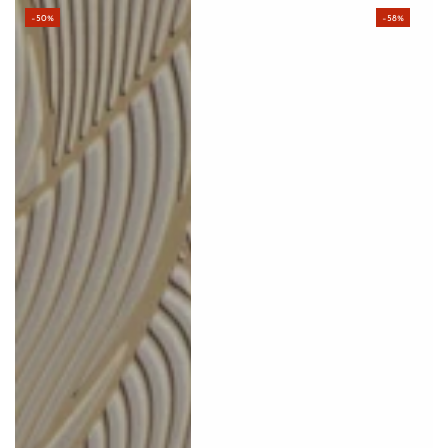
Non sai quanti rotoli di parato ti servono?
–50%
–58%
Sei indecisa tra parato e stampa digitale?
Non sai come dimensionare la tua boiserie?
Non sai quale prodotto è più indicato per la pulizia del tuo
cantiere?
Vuoi un consiglio sui colori della tua casa?
CHIEDI A NOI!