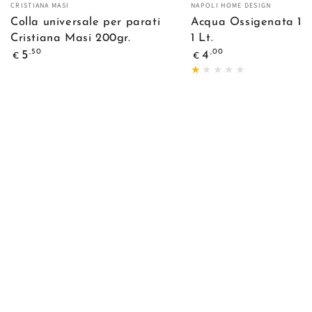
Venditore:
Venditore:
CRISTIANA MASI
NAPOLI HOME DESIGN
Colla universale per parati
Acqua Ossigenata 1
Cristiana Masi 200gr.
1 Lt.
Prezzo
Prezzo
,50
,00
5
4
€
€
regolare
regolare