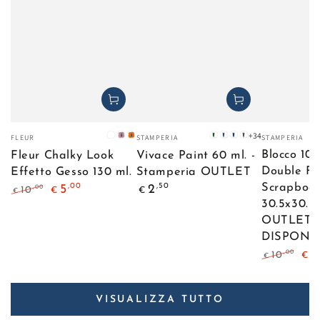
Venditore:
Venditore:
Venditore:
+34
FLEUR
STAMPERIA
STAMPERIA
Banana
Elegant
Tropical
Verde
Blu
Blu
Grigio
Blocco 10 
Cream
Rose
Sunset
Scuro
Oltremare
Elettrico
Fleur Chalky Look
Vivace Paint 60 ml. -
Double Fa
Effetto Gesso 130 ml.
Stamperia OUTLET
Prezzo
,00
,50
Scrapbook
5
2
,00
10
€
€
€
regolare
Prezzo
Il
30.5x30.5
regolare
prezzo
OUTLET -
di
DISPONIB
liquidazione
6
,00
10
€
€
Prezzo
Il
regolare
pre
di
VISUALIZZA TUTTO
liqu