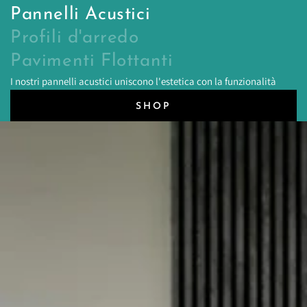
Pannelli Acustici
Profili d'arredo
Pavimenti Flottanti
I nostri pannelli acustici uniscono l'estetica con la funzionalità
SHOP