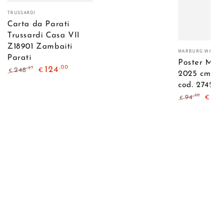
Venditore:
TRUSSARDI
Carta da Parati
Trussardi Casa VII
Z18901 Zambaiti
Venditore:
MARBURG WAL
Parati
Poster Mu
,00
124
,27
248
€
€
2025 cm 1
Prezzo
Il
cod. 2742
regolare
prezzo
3
di
,50
94
€
€
Prezzo
Il
liquidazione
regolare
pre
di
liqu