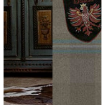
Non sai quanti rotoli di parato ti servono?
Sei indecisa tra parato e stampa digitale?
Non sai come dimensionare la tua boiserie?
Non sai quale prodotto è più indicato per la pulizia del tuo
cantiere?
Vuoi un consiglio sui colori della tua casa?
CHIEDI A NOI!