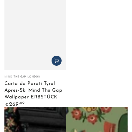
Venditore:
MIND THE GAP LONDON
Carta da Parati Tyrol
Apres-Ski Mind The Gap
Wallpaper ERBSTÜCK
Prezzo
,00
269
€
regolare