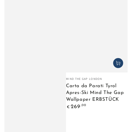
Venditore:
MIND THE GAP LONDON
Carta da Parati Tyrol
Apres-Ski Mind The Gap
Wallpaper ERBSTÜCK
Prezzo
,00
269
€
regolare