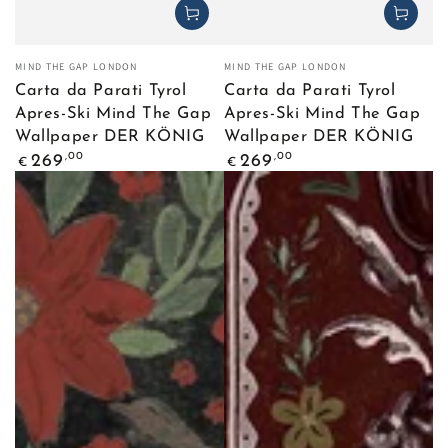
Venditore:
Venditore:
MIND THE GAP LONDON
MIND THE GAP LONDON
Carta da Parati Tyrol
Carta da Parati Tyrol
Apres-Ski Mind The Gap
Apres-Ski Mind The Gap
Wallpaper DER KÖNIG
Wallpaper DER KÖNIG
Prezzo
Prezzo
,00
,00
269
269
€
€
regolare
regolare