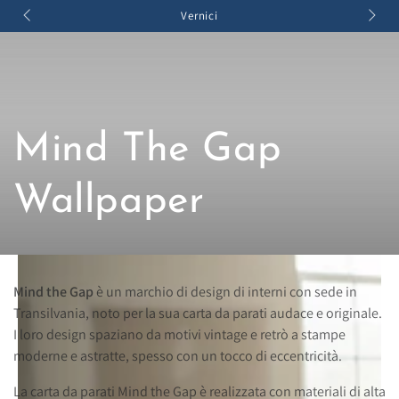
Carello
PASSA AL
Vernici
CONTENUTO
Collezione:
Mind The Gap
Wallpaper
Mind the Gap
è un marchio di design di interni con sede in
Transilvania, noto per la sua carta da parati audace e originale.
I loro design spaziano da motivi vintage e retrò a stampe
moderne e astratte, spesso con un tocco di eccentricità.
La carta da parati Mind the Gap è realizzata con materiali di alta