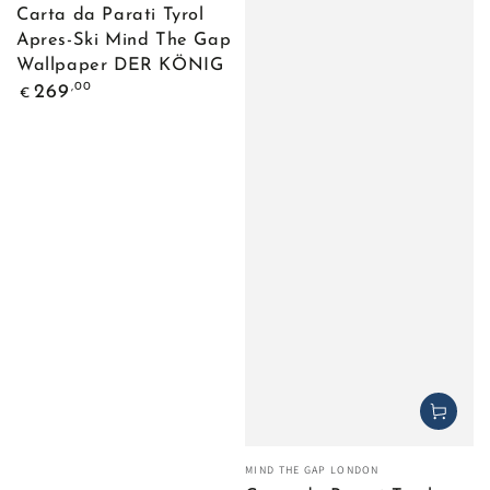
Carta da Parati Tyrol
Apres-Ski Mind The Gap
Wallpaper DER KÖNIG
Prezzo
,00
269
€
regolare
Venditore:
MIND THE GAP LONDON