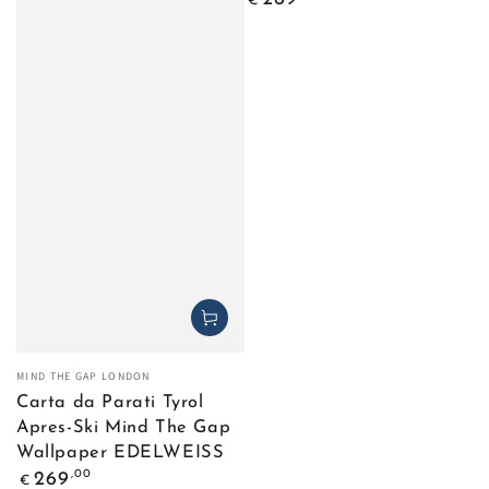
€
regolare
Venditore:
MIND THE GAP LONDON
Carta da Parati Tyrol
Apres-Ski Mind The Gap
Wallpaper EDELWEISS
Prezzo
,00
269
€