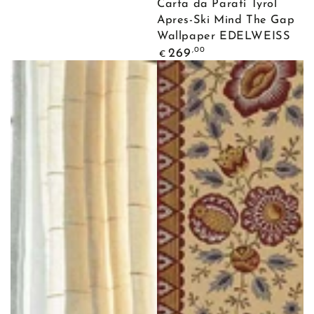
Carta da Parati Tyrol
Apres-Ski Mind The Gap
Wallpaper EDELWEISS
Prezzo
,00
269
€
regolare