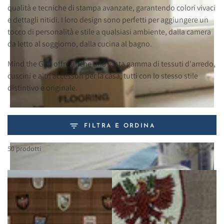
qualità e tecniche di stampa avanzate, garantendo colori vivaci
e dettagli nitidi. I loro design sono perfetti per aggiungere un
tocco di personalità e stile a qualsiasi ambiente, dalla camera
da letto al soggiorno, dalla cucina al bagno.
Mind the Gap offre anche una vasta gamma di tessuti d'arredo,
cuscini e altri accessori per la casa, tutti con lo stesso stile
distintivo e originale.
FILTRA E ORDINA
50 prodotti