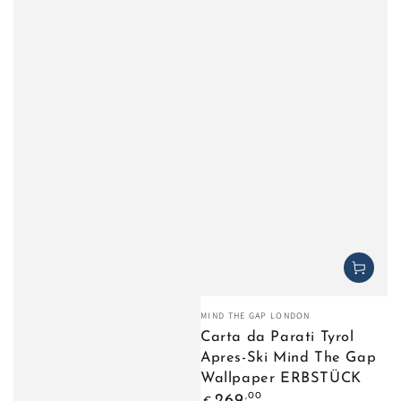
Venditore:
MIND THE GAP LONDON
Carta da Parati Tyrol
Apres-Ski Mind The Gap
Wallpaper ERBSTÜCK
Prezzo
,00
269