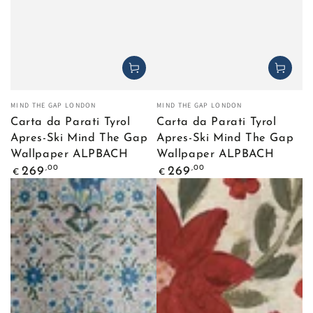
Venditore:
Venditore:
MIND THE GAP LONDON
MIND THE GAP LONDON
Carta da Parati Tyrol
Carta da Parati Tyrol
Apres-Ski Mind The Gap
Apres-Ski Mind The Gap
Wallpaper ALPBACH
Wallpaper ALPBACH
Prezzo
Prezzo
,00
,00
269
269
€
€
regolare
regolare