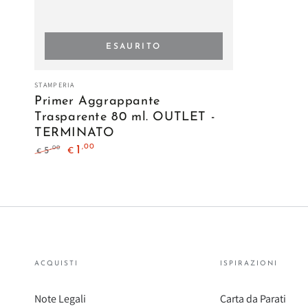
ESAURITO
Primer
Venditore:
STAMPERIA
Aggrappante
Primer Aggrappante
Trasparente
Trasparente 80 ml. OUTLET -
TERMINATO
80
,00
1
,00
5
€
ml.
€
Prezzo
Il
OUTLET
regolare
prezzo
di
-
liquidazione
TERMINATO
ACQUISTI
ISPIRAZIONI
Note Legali
Carta da Parati