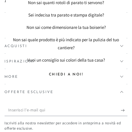
10/12 gg lavorativi con spedizione in tutta Italia
Non sai quanti rotoli di parato ti servono?
Sei indecisa tra parato e stampa digitale?
Non sai come dimensionare la tua boiserie?
Non sai quale prodotto è più indicato per la pulizia del tuo
ACQUISTI
cantiere?
Vuoi un consiglio sui colori della tua casa?
ISPIRAZIONI
CHIEDI A NOI!
MORE
OFFERTE ESCLUSIVE
Inserisci
l'e-
Iscriviti alla nostra newsletter per accedere in anteprima a novità ed
mail
offerte esclusive.