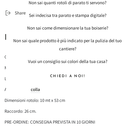
Non sai quanti rotoli di parato ti servono?
Share
Sei indecisa tra parato e stampa digitale?
Non sai come dimensionare la tua boiserie?
Descrizione Prodotto
Non sai quale prodotto è più indicato per la pulizia del tuo
cantiere?
Carta da Parati Essentiel cod. 103106000 Caselio Wallpaper
Vuoi un consiglio sui colori della tua casa?
Materiale: TNT
CHIEDI A NOI!
Lavabilità: lavabile
Applicazione:
colla
a parete
Dimensioni rotolo: 10 mt x 53 cm
Raccordo: 26 cm.
PRE-ORDINE: CONSEGNA PREVISTA IN 10 GIORNI