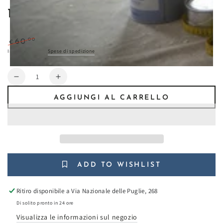
103106000 Caselio Wallpaper
,00
50
–17%
,00
60
€
€
Prezzo
Il
Imposte incluse.
Spese di spedizione
calcolate al check-out.
regolare
prezzo
di
Quantità
Diminuisci
Aumenta
liquidazione
quantità
quantità
AGGIUNGI AL CARRELLO
per
per
Carta
Carta
da
da
Parati
Parati
Essentiel
Essentiel
cod.
cod.
103106000
103106000
ADD TO WISHLIST
Caselio
Caselio
Wallpaper
Wallpaper
Ritiro disponibile a
Via Nazionale delle Puglie, 268
Di solito pronto in 24 ore
Visualizza le informazioni sul negozio