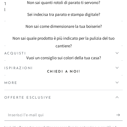
Non sai quanti rotoli di parato ti servono?
Tempi di consegna: 4 gg lavorativi con ritiro al negozio; 7/10 gg
lavorativi con spedizione in tutta Italia
Sei indecisa tra parato e stampa digitale?
Non sai come dimensionare la tua boiserie?
Non sai quale prodotto è più indicato per la pulizia del tuo
cantiere?
ACQUISTI
Vuoi un consiglio sui colori della tua casa?
ISPIRAZIONI
CHIEDI A NOI!
MORE
OFFERTE ESCLUSIVE
Inserisci
l'e-