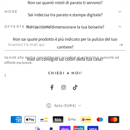
Non sai quanti rotoli di parato ti servono?
MORE
Sei indecisa tra parato e stampa digitale?
Non sai come dimensionare la tua boiserie?
OFFERTE ESCLUSIVE
Non sai quale prodotto è più indicato per la pulizia del tuo
Inserisci
cantiere?
l'e-
Iscriviti alla nostra newsletter per accedere in anteprima a novità ed
Vuoi un consiglio sui colori della tua casa?
mail
offerte esclusive.
qui
CHIEDI A NOI!
SOCIAL MEDIA
Facebook
Instagram
TikTok
Paese/Area
Italia (EUR €)
geografica
Modalità
di