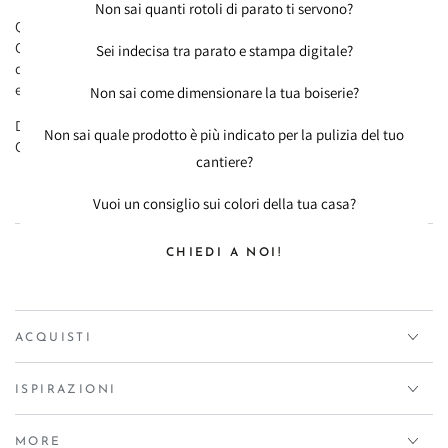
Non sai quanti rotoli di parato ti servono?
Questo cartoncino è stampato su entrambi i lati.
Con i fogli Scrap è possibile decorare scatole, album, quaderni,
Sei indecisa tra parato e stampa digitale?
diari, realizzare biglietti di auguri, mini album, inviti, pagine scrap
e tanto altro.
Non sai come dimensionare la tua boiserie?
Dimensioni: cm 30,5 x 30,5 circa
Non sai quale prodotto è più indicato per la pulizia del tuo
Grammatura 170 circa
cantiere?
Vuoi un consiglio sui colori della tua casa?
CHIEDI A NOI!
ACQUISTI
ISPIRAZIONI
MORE