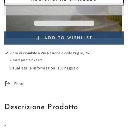
per
per
Foglio
Foglio
singolo
singolo
Scrapbooking
Scrapbooking
Double
Double
Face
Face
Sir
Sir
ADD TO WISHLIST
Vagabond
Vagabond
Ali
Ali
Ritiro disponibile a
Via Nazionale delle Puglie, 268
30x30
30x30
Di solito pronto in 24 ore
cm
cm
Stamperia
Stamperia
Visualizza le informazioni sul negozio
OUTLET
OUTLET
Share
Descrizione Prodotto
Foglio da Scrapbooking Double Face by Stamperia.