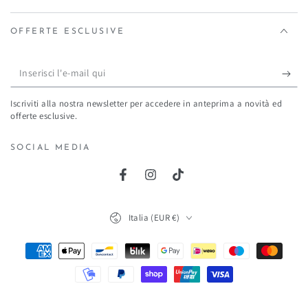
OFFERTE ESCLUSIVE
Inserisci
l'e-
Iscriviti alla nostra newsletter per accedere in anteprima a novità ed
mail
offerte esclusive.
qui
SOCIAL MEDIA
Facebook
Instagram
TikTok
Paese/Area
Italia (EUR €)
geografica
Modalità
di
pagamento