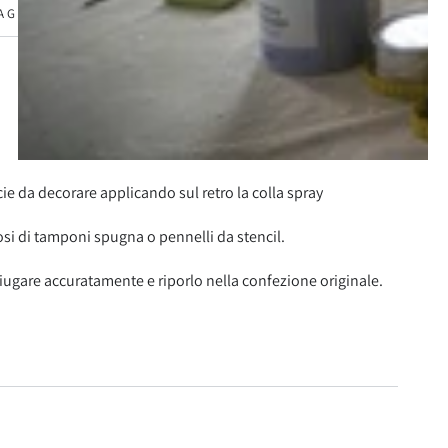
AGGIORI INFORMAZIONI
ISUALIZZA IMMAGINI
icie da decorare applicando sul retro la colla spray
ndosi di tamponi spugna o pennelli da stencil.
sciugare accuratamente e riporlo nella confezione originale.