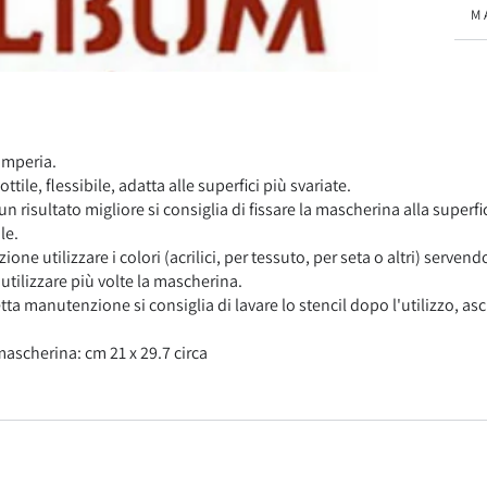
M
V
amperia.
tile, flessibile, adatta alle superfici più svariate.
un risultato migliore si consiglia di fissare la mascherina alla superf
le.
ione utilizzare i colori (acrilici, per tessuto, per seta o altri) serve
iutilizzare più volte la mascherina.
tta manutenzione si consiglia di lavare lo stencil dopo l'utilizzo, a
ascherina: cm 21 x 29.7 circa