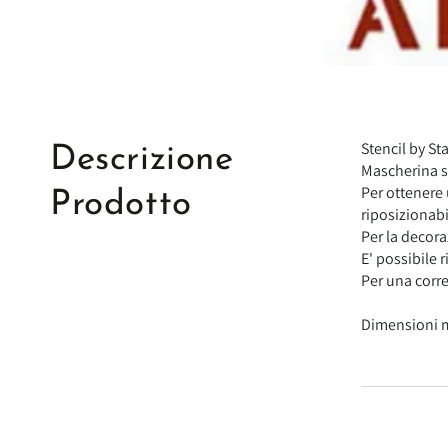
Stencil by St
Descrizione
Mascherina sot
Per ottenere 
Prodotto
riposizionabi
Per la decoraz
E' possibile r
Per una corre
Dimensioni m