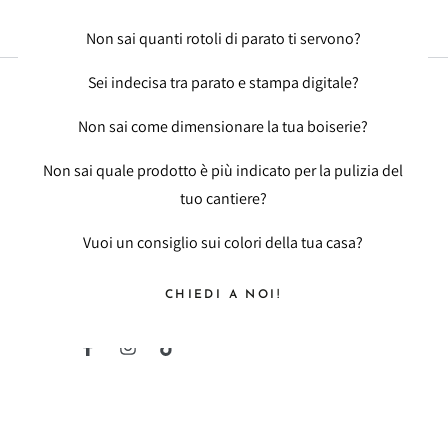
Non sai quanti rotoli di parato ti servono?
Sei indecisa tra parato e stampa digitale?
Non sai come dimensionare la tua boiserie?
OFFERTE ESCLUSIVE
Non sai quale prodotto è più indicato per la pulizia del
Inserisci
tuo cantiere?
l'e-
Vuoi un consiglio sui colori della tua casa?
Iscriviti alla nostra newsletter per accedere in
mail
anteprima a novità ed offerte esclusive.
qui
CHIEDI A NOI!
SOCIAL MEDIA
Facebook
Instagram
TikTok